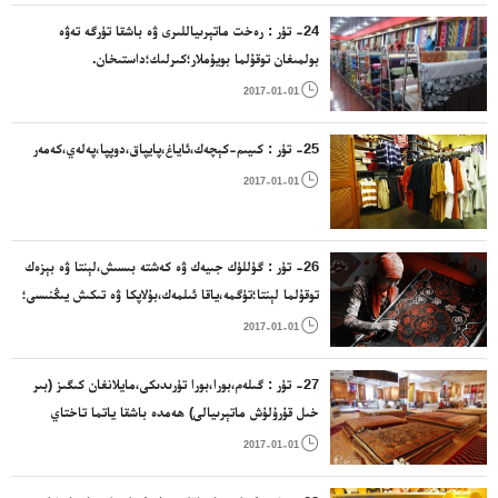
24- تۈر : رەخت ماتېرىياللىرى ۋە باشقا تۈرگە تەۋە
بولمىغان توقۇلما بويۇملار؛كىرلىك؛داستىخان.

2017-01-01
25- تۈر : كىيىم-كېچەك،ئاياغ،پايپاق،دوپپا،پەلەي،كەمەر

2017-01-01
26- تۈر : گۈللۈك جىيەك ۋە كەشتە بىسىش،لېنتا ۋە بېزەك
توقۇلما لېنتا؛تۈگمە،ياقا ئىلمەك،بۇلاپكا ۋە تىكىش يىڭنىسى؛
سۈنئىي گۈل.

2017-01-01
27- تۈر : گىلەم،بورا،بورا تۈرىدىكى،مايلانغان كىگىز (بىر
خىل قۇرۇلۇش ماتېرىيالى) ھەمدە باشقا ياتما تاختاي
ماتېرىياللىرى؛غەيرىي توقۇلما بويۇمدا ياسالغان تام

2017-01-01
پەردىلىرى.