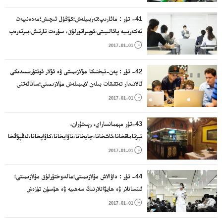
؛.
41- تۈر : مائارىپ؛تەربىيلەش؛كۆڭۈل ئىچىش؛مەدەنىيەت
تەنتەربىيە پائالىيىتى،ئوپىراتورلۇق، سۈرەت تارتىش،بىرتەرەپ
قىلىش مۇلازىمىتى، چېنىقىش سارىيى، دىسكوخانا،

2017-01-01
كۈتۈپخانا،كىتاپخانا ، نەشىرىيات مۇلازىمىتى؛
42- تۈر : پەن-تېخنىكا مۇلازىمىتى ۋە ئۇلار ئوتتۇرىسىدىكى
ئالاقىدار تەتقىقات بىلەن لايىھىلەش مۇلازىمىتى؛سانائەتنى
ئانالىز قىلىش بىلەن تەتقىقات؛كومپىيۇتىر قاتتىق دېتالى

2017-01-01
بىلەن يۇمشاق دېتالىنى لايىھىلەش بىلەن ئىچىش.توربەت
ئىشلەش، قۇرۇلۇش لايىھەلەش، بىزەكچىلىك
43-تۈر مېھمانساراي، رېستۇران،
تېزتاماقخانا،ئاشخانا،چايخانا،ناۋايخانا،كاۋاپخانا،لەڭپۇڭخانا،دې
ئارامگاھ

2017-01-01
44- تۈر : داۋالاش مۇلازىمىتى؛مالدوختۇرلۇق مۇلازىمىتى؛
ئىنسانلار ۋە ھايۋانلارنىڭ سەھىيە ۋە ھۆسۈن تۈزەش
مۇلازىمىتى؛يىزا ئىگىلىك،باغۋەنچىلىك ۋە ئورمانچىلىق

2017-01-01
مۇلازىمىتى.