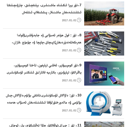
سايمانلىرى؛ ئۇششاق مېتال بويۇملىرى؛مېتال تۇ
7-تۈر يېزا ئىگىلىك ماشىنىلىرى، بېلىقچىلىق، چارۋىچىلىقتا
ئىشلىتىلىدىغان ماشىنىلار، پىششىقلاپ ئىشلەش
ئۈسكۈنىلىرى، زاۋۇت ئۈسكۈنىلىرى، كىرئالغۇ،ھەرخىل

2017-01-01
تۇرمۇش بۇيۇملىرىنى ئىشلەپچىقىرىش زاۋۇت ئۈسكۈنىلىرى
8- تۈر : قول ھۈنەر ئەسۋابى ۋە جابدۇقلىرى(قولدا
ھەرىكەتلەندۈردىغان)؛پىچاق،چاپچا ۋە چۆمۈچ ،قازان-
قۇمۇچ،قاچا-قۇچىلار؛يان قورال؛سەتراچلىقتا ئىشلىتىلىدىغان

2017-01-01
ئۇستۇرا،قايچا، قول ھۈنەر ئەسۋاپلىرى.
9-تۈر كومپىيۇتېر، ئەقلىي تېلېفون، تاختا كومپىيۇتېر،
ياڭراتقۇ، تېلېۋىزور، باتارىيە قاتارلىق ئىلىكتىر ئۈسكۈنىلىرى

2017-01-01
10- تۈر: داۋالاش ئۈسكۈنىلىرى،تاشقى بۆلۈم،داۋالاش،چىش
بۆلۈمى ۋە مالدورختۇرلۇققا ئىشلىتىلدىغان ئەسۋاب ھەمدە
ماشىنا،يالغان پۇت – قول ۋە يالغان چىش؛شەكىل تۈزەش

2017-01-01
بويۇملىرى؛ تىكىش ماتېرىياللىرى.
11- تۈر : چىراق،توڭلاتقۇ، ھاۋا تەڭشىگۈچ، پار، ئوچاق،