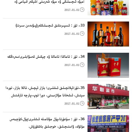
؛مېۋە ئىچىملىكى ۋە مېۋە شەربىتى ؛شېكەر قىيامى ۋە
ئىسپىرتسىز ئىچىملىك ياساشقا ئىشلىتىلىدىغان باشقا

2017-01-01
ياسالمىلار
33- تۈر : ئىسپىرىتلىق ئىچىملىكلەر(پىۋىدىن سىرت)

2017-01-01
34- تۈر : تاماكا؛ تاماكا ۋە چېكىش ئەسۋابلىرى؛سەرەڭگە

2017-01-01
35-تۈر:ئېلانچىلىق ئىشلىرى؛ بازار ئېچىش، تاللا بازار، توردا
سېتىش، ئىشخانا مۇلازىمىتى، دورا توپ-پارچە تارقىتىش
مۇلازىمىتى قاتارلىقلار

2017-01-01
36- تۈر : سۇغۇرتا،پۇل مۇئامىلە ئىشلىرى؛پۇل،كۆچمەس
مۈلۈك، ۋاستىچىلىق، خوجىلىق باشقۇرۇش.