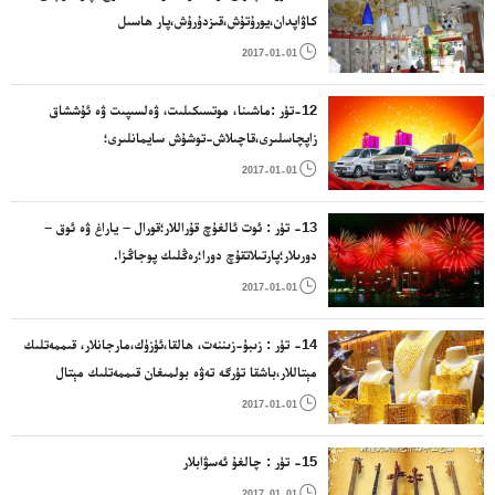
كاۋاپدان،يورۇتۇش،قىزدۇرۇش،پار ھاسىل
قىلىش،ئاشپەزلىك،سوغۇق ساقلاش، قورۇتۇش ، ھاۋا

2017-01-01
ئۆتكۈزۈش،سۇ تەمىنلەش ھەمدە تازىلىق ئۈسكۈنلىرى
12-تۈر :ماشىنا، موتسىكىلىت، ۋەلسىپىت ۋە ئۇششاق
زاپچاسلىرى،قاچىلاش-توشۇش سايمانلىرى؛
قۇرۇقلۇق،ھاۋا،دېڭىزدا ئىشلىتلىدىغان قاچىلاش - توشۇش

2017-01-01
ئۈسكۈنلىرى.
13- تۈر : ئوت ئالغۇچ قۇراللار؛قورال – ياراغ ۋە ئوق –
دورىلار؛پارتىلاتقۇچ دورا؛رەڭلىك پوجاڭزا.

2017-01-01
14- تۈر : زىبۇ-زىننەت، ھالقا،ئۈزۈك،مارجانلار، قىممەتلىك
مېتاللار،باشقا تۈرگە تەۋە بولمىغان قىممەتلىك مېتال
بويۇملار ياكى ھەل بىرىلگەن قىممەتلىك مېتاللار بويۇملىرى؛

2017-01-01
ئۈنچە-مەرۋايىت، زىننەت بويۇملىرى،ياقۇت؛سائەت ۋە ۋاقىت
ھېسابلاش ئەسۋابى
15- تۈر : چالغۇ ئەسۋابلار

2017-01-01