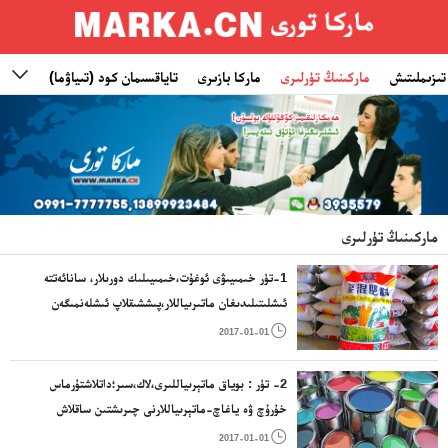
تىزىملىتىش
ماركىنىڭ تۈرلىرى
ماركا بازىرى
تاياقسىمان كود (تىياۋما)
ئىناۋ

ماركىنىڭ تۈرلىرى
1-تۈر خىمىيىۋى ئوغۇت،خىمىيىلىك دورىلار، سانائەتتە
ئىشلىتىلىدىغان ماتىرىياللار،پىششىقلاپ ئىشلەنمىگەن
كاۋچۇك ماتىرىياللىرى،يېزا ئىگىلىك، باغۋەنچىلىك،

2017-01-01
ئورمانچىلىقتا ئىشلىتىلىدىغان سانائەت ماتىرىياللىرى
2- تۈر : بوياق ماتېرىياللىرى،لاك،سىر؛داتلاشتۇرماس
خۇرۇچ ۋە ياغاچ-ماتېرىياللارنى چىرىشتىن ساقلاش
دورىلىرى؛رەڭلىگۈچ؛بوياشقا ۋاستە بولغۇچى ماددا؛

2017-01-01