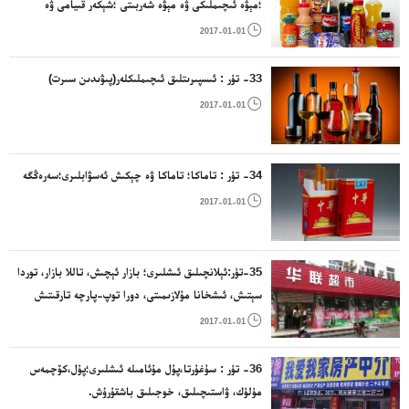
؛مېۋە ئىچىملىكى ۋە مېۋە شەربىتى ؛شېكەر قىيامى ۋە
ئىسپىرتسىز ئىچىملىك ياساشقا ئىشلىتىلىدىغان باشقا

2017-01-01
ياسالمىلار
33- تۈر : ئىسپىرىتلىق ئىچىملىكلەر(پىۋىدىن سىرت)

2017-01-01
34- تۈر : تاماكا؛ تاماكا ۋە چېكىش ئەسۋابلىرى؛سەرەڭگە

2017-01-01
35-تۈر:ئېلانچىلىق ئىشلىرى؛ بازار ئېچىش، تاللا بازار، توردا
سېتىش، ئىشخانا مۇلازىمىتى، دورا توپ-پارچە تارقىتىش
مۇلازىمىتى قاتارلىقلار

2017-01-01
36- تۈر : سۇغۇرتا،پۇل مۇئامىلە ئىشلىرى؛پۇل،كۆچمەس
مۈلۈك، ۋاستىچىلىق، خوجىلىق باشقۇرۇش.