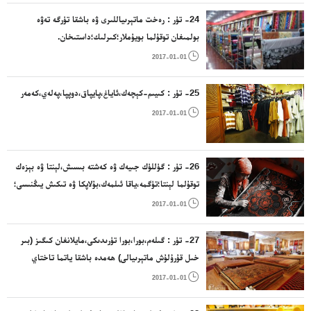
24- تۈر : رەخت ماتېرىياللىرى ۋە باشقا تۈرگە تەۋە
بولمىغان توقۇلما بويۇملار؛كىرلىك؛داستىخان.

2017-01-01
25- تۈر : كىيىم-كېچەك،ئاياغ،پايپاق،دوپپا،پەلەي،كەمەر

2017-01-01
26- تۈر : گۈللۈك جىيەك ۋە كەشتە بىسىش،لېنتا ۋە بېزەك
توقۇلما لېنتا؛تۈگمە،ياقا ئىلمەك،بۇلاپكا ۋە تىكىش يىڭنىسى؛
سۈنئىي گۈل.

2017-01-01
27- تۈر : گىلەم،بورا،بورا تۈرىدىكى،مايلانغان كىگىز (بىر
خىل قۇرۇلۇش ماتېرىيالى) ھەمدە باشقا ياتما تاختاي
ماتېرىياللىرى؛غەيرىي توقۇلما بويۇمدا ياسالغان تام

2017-01-01
پەردىلىرى.