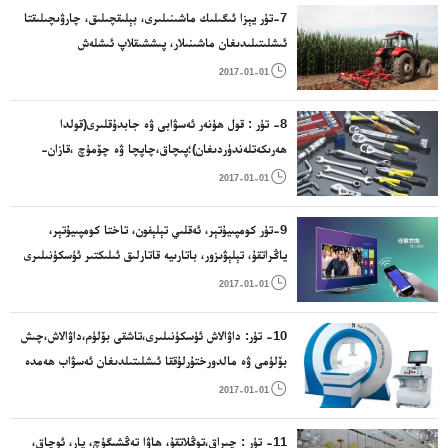
سايمانلىرى؛ ئۇششاق مېتال بويۇملىرى؛مېتال تۇ
7-تۈر يېزا ئىگىلىك ماشىنىلىرى، بېلىقچىلىق، چارۋىچىلىقتا
ئىشلىتىلىدىغان ماشىنىلار، پىششىقلاپ ئىشلەش
ئۈسكۈنىلىرى، زاۋۇت ئۈسكۈنىلىرى، كىرئالغۇ،ھەرخىل

2017-01-01
تۇرمۇش بۇيۇملىرىنى ئىشلەپچىقىرىش زاۋۇت ئۈسكۈنىلىرى
8- تۈر : قول ھۈنەر ئەسۋابى ۋە جابدۇقلىرى(قولدا
ھەرىكەتلەندۈردىغان)؛پىچاق،چاپچا ۋە چۆمۈچ ،قازان-
قۇمۇچ،قاچا-قۇچىلار؛يان قورال؛سەتراچلىقتا ئىشلىتىلىدىغان

2017-01-01
ئۇستۇرا،قايچا، قول ھۈنەر ئەسۋاپلىرى.
9-تۈر كومپىيۇتېر، ئەقلىي تېلېفون، تاختا كومپىيۇتېر،
ياڭراتقۇ، تېلېۋىزور، باتارىيە قاتارلىق ئىلىكتىر ئۈسكۈنىلىرى

2017-01-01
10- تۈر: داۋالاش ئۈسكۈنىلىرى،تاشقى بۆلۈم،داۋالاش،چىش
بۆلۈمى ۋە مالدورختۇرلۇققا ئىشلىتىلدىغان ئەسۋاب ھەمدە
ماشىنا،يالغان پۇت – قول ۋە يالغان چىش؛شەكىل تۈزەش

2017-01-01
بويۇملىرى؛ تىكىش ماتېرىياللىرى.
11- تۈر : چىراق،توڭلاتقۇ، ھاۋا تەڭشىگۈچ، پار، ئوچاق،