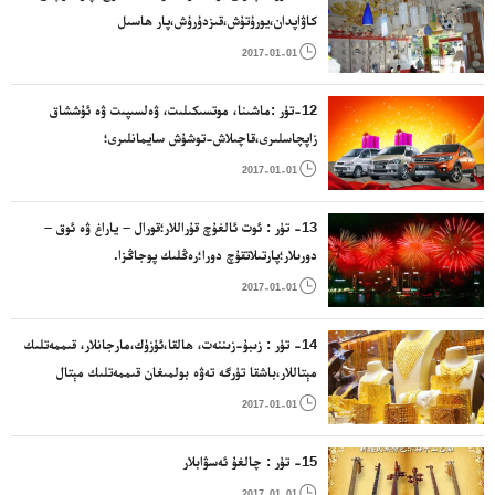
كاۋاپدان،يورۇتۇش،قىزدۇرۇش،پار ھاسىل
قىلىش،ئاشپەزلىك،سوغۇق ساقلاش، قورۇتۇش ، ھاۋا

2017-01-01
ئۆتكۈزۈش،سۇ تەمىنلەش ھەمدە تازىلىق ئۈسكۈنلىرى
12-تۈر :ماشىنا، موتسىكىلىت، ۋەلسىپىت ۋە ئۇششاق
زاپچاسلىرى،قاچىلاش-توشۇش سايمانلىرى؛
قۇرۇقلۇق،ھاۋا،دېڭىزدا ئىشلىتلىدىغان قاچىلاش - توشۇش

2017-01-01
ئۈسكۈنلىرى.
13- تۈر : ئوت ئالغۇچ قۇراللار؛قورال – ياراغ ۋە ئوق –
دورىلار؛پارتىلاتقۇچ دورا؛رەڭلىك پوجاڭزا.

2017-01-01
14- تۈر : زىبۇ-زىننەت، ھالقا،ئۈزۈك،مارجانلار، قىممەتلىك
مېتاللار،باشقا تۈرگە تەۋە بولمىغان قىممەتلىك مېتال
بويۇملار ياكى ھەل بىرىلگەن قىممەتلىك مېتاللار بويۇملىرى؛

2017-01-01
ئۈنچە-مەرۋايىت، زىننەت بويۇملىرى،ياقۇت؛سائەت ۋە ۋاقىت
ھېسابلاش ئەسۋابى
15- تۈر : چالغۇ ئەسۋابلار

2017-01-01