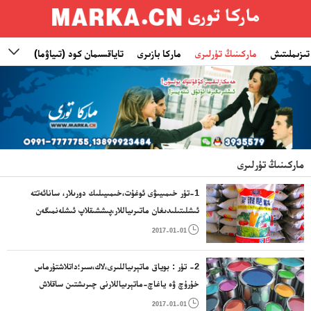
تىزىملىتىش
ماركىنىڭ تۈرلىرى
ماركا بازىرى
تاياقسىمان كود (تىياۋما)
ئىناۋ

ماركىنىڭ تۈرلىرى
1-تۈر خىمىيىۋى ئوغۇت،خىمىيىلىك دورىلار، سانائەتتە
ئىشلىتىلىدىغان ماتىرىياللار،پىششىقلاپ ئىشلەنمىگەن
كاۋچۇك ماتىرىياللىرى،يېزا ئىگىلىك، باغۋەنچىلىك،

2017-01-01
ئورمانچىلىقتا ئىشلىتىلىدىغان سانائەت ماتىرىياللىرى
2- تۈر : بوياق ماتېرىياللىرى،لاك،سىر؛داتلاشتۇرماس
خۇرۇچ ۋە ياغاچ-ماتېرىياللارنى چىرىشتىن ساقلاش
دورىلىرى؛رەڭلىگۈچ؛بوياشقا ۋاستە بولغۇچى ماددا؛

2017-01-01