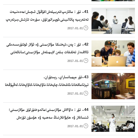
؛.
41- تۈر : مائارىپ؛تەربىيلەش؛كۆڭۈل ئىچىش؛مەدەنىيەت
تەنتەربىيە پائالىيىتى،ئوپىراتورلۇق، سۈرەت تارتىش،بىرتەرەپ
قىلىش مۇلازىمىتى، چېنىقىش سارىيى، دىسكوخانا،

2017-01-01
كۈتۈپخانا،كىتاپخانا ، نەشىرىيات مۇلازىمىتى؛
42- تۈر : پەن-تېخنىكا مۇلازىمىتى ۋە ئۇلار ئوتتۇرىسىدىكى
ئالاقىدار تەتقىقات بىلەن لايىھىلەش مۇلازىمىتى؛سانائەتنى
ئانالىز قىلىش بىلەن تەتقىقات؛كومپىيۇتىر قاتتىق دېتالى

2017-01-01
بىلەن يۇمشاق دېتالىنى لايىھىلەش بىلەن ئىچىش.توربەت
ئىشلەش، قۇرۇلۇش لايىھەلەش، بىزەكچىلىك
43-تۈر مېھمانساراي، رېستۇران،
تېزتاماقخانا،ئاشخانا،چايخانا،ناۋايخانا،كاۋاپخانا،لەڭپۇڭخانا،دې
ئارامگاھ

2017-01-01
44- تۈر : داۋالاش مۇلازىمىتى؛مالدوختۇرلۇق مۇلازىمىتى؛
ئىنسانلار ۋە ھايۋانلارنىڭ سەھىيە ۋە ھۆسۈن تۈزەش
مۇلازىمىتى؛يىزا ئىگىلىك،باغۋەنچىلىك ۋە ئورمانچىلىق

2017-01-01
مۇلازىمىتى.