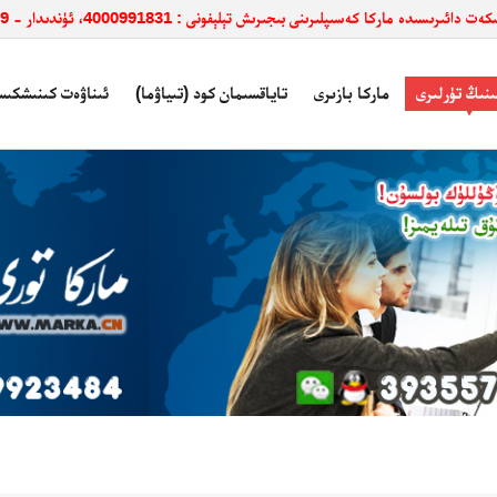
ائىرىسىدە ماركا كەسىپلىرىنى بىجىرىش تېلېفونى : 4000991831، ئۈندىدار - 3935579
ىنىڭ تۈرلىرى
ماركا بازىرى
تاياقسىمان كود (تىياۋما)
ئىناۋەت كىنىشكىس