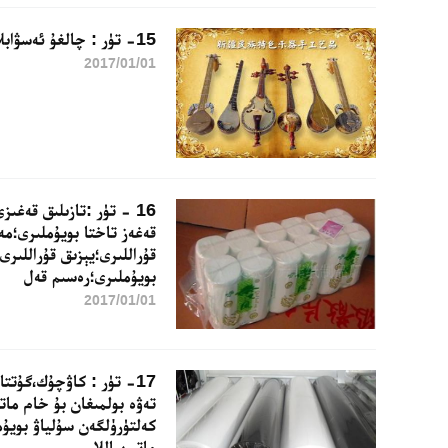
15- تۈر : چالغۇ ئەسۋابلار
2017/01/01
16 - تۈر :تازىلىق قەغى
قەغەز تاختا بويۇملىرى؛م
قۇراللىرى؛يېزىق قۇراللىر
بويۇملىرى؛رەسىم قەل
2017/01/01
17- تۈر : كاۋچۇك،گۇتت
تەۋە بولمىغان بۇ خام مات
كەلتۈرۈلگەن سۇلياۋ بويۇم
ماتېرىياللار