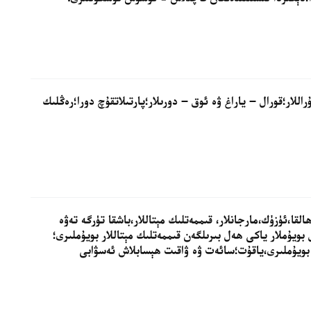
ۇراللار؛قورال – ياراغ ۋە ئوق – دورىلار؛پارتىلاتقۇچ دورا؛رەڭلىك
ھالقا،ئۈزۈك،مارجانلار، قىممەتلىك مېتاللار،باشقا تۈرگە تەۋە
 بويۇملار ياكى ھەل بىرىلگەن قىممەتلىك مېتاللار بويۇملىرى؛
بويۇملىرى،ياقۇت؛سائەت ۋە ۋاقىت ھېسابلاش ئەسۋابى