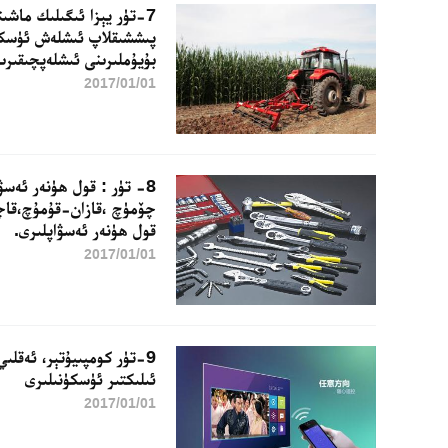
7-تۈر يېزا ئىگىلىك ماشىن
پىششىقلاپ ئىشلەش ئۈسكۈ
بۇيۇملىرىنى ئىشلەپچىقىر
2017/01/01
8- تۈر : قول ھۈنەر ئەس
چۆمۈچ ،قازان-قۇمۇچ،قاچا-
قول ھۈنەر ئەسۋاپلىرى.
2017/01/01
9-تۈر كومپىيۇتېر، ئەقلىي 
ئىلىكتىر ئۈسكۈنىلىرى
2017/01/01