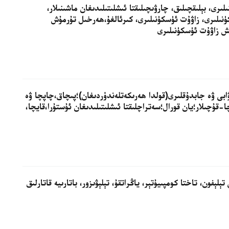
ىلىرى، بېلىقچىلىق، چارۋىچىلىقتا ئىشلىتىلىدىغان ماشىنىلار،
نىلىرى، زاۋۇت ئۈسكۈنىلىرى، كىرئالغۇ،ھەرخىل تۇرمۇش
ىش زاۋۇت ئۈسكۈنىلىرى
ۋابى ۋە جابدۇقلىرى(قولدا ھەرىكەتلەندۈردىغان)؛پىچاق،چاپچا ۋە
قۇچىلار؛يان قورال؛سەتراچلىقتا ئىشلىتىلىدىغان ئۇستۇرا،قايچا،
تېلېفون، تاختا كومپىيۇتېر، ياڭراتقۇ، تېلېۋىزور، باتارىيە قاتارلىق