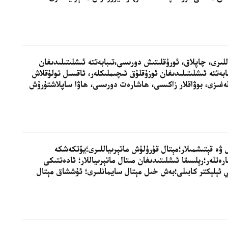
اللىرى، چاپلاق، ئورۇقلىتىش دورىسى،تىبابەتتە ئىشلىتىلىدىغان
ابەتتە ئىشلىتىلىدىغان ئوزۇقلۇق ئىچىملىكلەر، ئاقسىل تولۇقلاش
 قەغىزى، بوۋاقلار زاكىسى، ھاشارەت دورىسى، ھاۋا ساپلاشتۇرۇش
ل ۋە قېتىشمىلار؛مېتال قۇرۇلۇش ماتېرىياللىرى؛يۆتكەشكە
ەتلەر؛رېلىسقا ئىشلىتىدىغان مىتال ماتېرىياللار؛ ئادەتتىكى
ي ئېلېكتر كابىلى؛بەش خىل مېتال سايمانلىرى؛ ئۇششاق مېتال