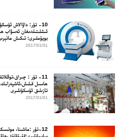
10- تۈر: داۋالاش ئۈسك
ئىشلىتىلدىغان ئەسۋاب ھ
بويۇملىرى؛ تىكىش ماتېرىي
2017/01/01
11- تۈر : چىراق،توڭلا
ھاسىل قىلىش،ئاشپەزلىك،
تازىلىق ئۈسكۈنلىرى
2017/01/01
12-تۈر :ماشىنا، موتس
سايمانلىرى؛قۇرۇقلۇق،ھاۋ