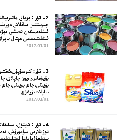
2- تۈر : بوياق ماتېرىيا
چىرىشتىن ساقلاش دورىلىر
ئىشلەنمىگەن تەبىئىي دېۋى
ئىشلىتىدىغان مېتال ياپرا
2017/01/01
3- تۈر: كىرسۇپۇن،ئەتتى
بۇيۇملىرى،يۈز چاپلاق،چا
بۇيىقى،چاچ بۇيىقى،چاچ 
ساپلاشتۇرغۇچ
2017/01/01
4- تۈر : ئاپتۇل، سىلىقل
توزانلارنى سۈمۈرۈش، نەمل
يېقىلغۇ(ماداغا ئىشلىتىلدى