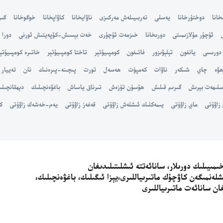
خانا
دوختۇرخانا
يەسلى
تەربىيىلەش مەركىزى
ناۋايخانا
كاۋاپخانا
خوگوخانا
گىر
ئۇچۇر مۇلازىمىتى
دورىخانا
خىزمەت ئۇچۇرى
خەت بېسىش-كۆپەيتىش ئورنى
دورا
دورىسى
يانفون
تېلېۋىزور
فاتىفون
كومپىيۇتېر
تاختا كومپىيۇتېر
خاتىرە كومپىيۇتې
ھۋە
چاي
شىكەر
ناۋات
كەمپۈت
ھەسەل
تورت
پىچىنە-پىرەنىك
نان
تەييار
سلىھەت بېرىش
گىرىم قىلىش
ھۆسۈن تۈزەش
تىرناق ياساش
باغۋەنچىلىك
دېھقانچىلى
زاۋۇتى
ماي زاۋۇتى
يىمەكلىك ئىشلەش زاۋۇتى
قەغەز زاۋۇتى
يەم-خەشەك زاۋۇتى
ك
مىيىلىك دورىلار، سانائەتتە ئىشلىتىلىدىغان
ىشلەنمىگەن كاۋچۇك ماتىرىياللىرى،يېزا ئىگىلىك، باغۋەنچىلىك،
غان سانائەت ماتىرىياللىرى