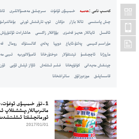
كەسىپ نامى :
ھەممە
خىمىيىۋى ئۇغۇت
سىرچىلىق مەھسۇلاتلىرى
ئاش
چىش پاستىسى
تاللا بازار
دۇكان
توپ تارقىتىش ئورنى
بۇغالتىرلىق
ئاقسىل
ئاياللار ھەيىز قەغىزى
بۇۋاقلار زاكىسى
ھاشاراەت ئۆلتۈرۈش 
مۇراسىم كىيىمى
پەلتۇ،ئاياغ
دوپپا
پەلەي
گالىستۇك
رومال
قە
ماروژنا
ئاچچىقسۇ
تېتىتقۇلار
دوختۇرخانا
ئامبۇلاتورىيە
تىببى مە
چېنىقىش مەيدانى
كۈتۈپخانا
فىلىم ئىشلەش
ئاۋاز ئېلىش ئۆيى
ئۇن 
قاسساپلىق
موزدوزلۇق
ساتراشخانا
1-تۈر خىمىيىۋى ئوغۇت،خى
ماتىرىياللار،پىششىقلاپ ئ
ئورمانچىلىقتا ئىشلىتىلىدى
2017/01/01