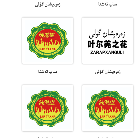
ساپ تەشنا
زەرەپشان گۈلى
زەرەپشان گۈلى
ساپ تەشنا