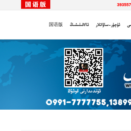
ى
ئۇچۇر-ساۋاتلار
ئالاقىلىشىڭ
国语版