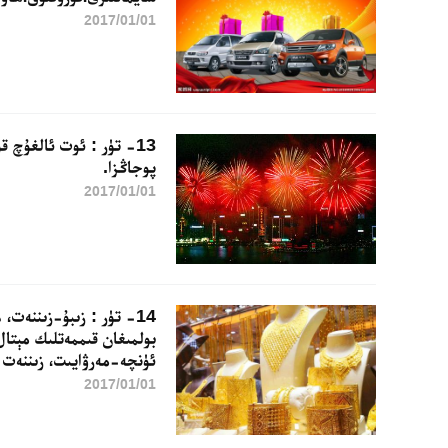
2017/01/01
13- تۈر : ئوت ئالغۇچ ق
پوجاڭزا.
2017/01/01
14- تۈر : زىبۇ-زىننەت، 
بولمىغان قىممەتلىك مېتال
ئۈنچە-مەرۋايىت، زىننەت 
2017/01/01