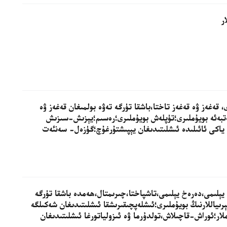
زى، قەغەز ۋە قەغەز تاختا،باشقا تۈرگە تەۋە بولمىغان قەغەز ۋە
ەتبەئە بويۇملىرى؛تۈپلەش بويۇملىرى؛رەسىم؛يېزىش-سىزىش
ى ياكى ئائىلىدە ئىشلىتىدىغان يېپىشتۇرغۇچ؛گۈزەل- سەنئەت
ا يېلىمى،دەرەخ يېلىمى،تاشپاختا،چىرىمتال،ھەمدە باشقا تۈرگە
ېرىياللارنىڭ بويۇملىرى؛ئىشلەپچىقىرىشقا ئىشلىتىدىغان شەكىلگە
لار؛ئوراش-قاچىلاش،تولدۇرما ۋە ئىزولياتورغا ئىشلىتىدىغان