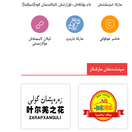
ماركا تىزىملىتىش
نام يۆتكەش-ئۇزارتىش
تاياقسىمان كود(تىياۋما)
نەشىر ھوقۇقى
ماركا بازىرى
ئېلان لايىھىلەش
مۇلازىمىتى
سېتىلىدىغان ماركىلار