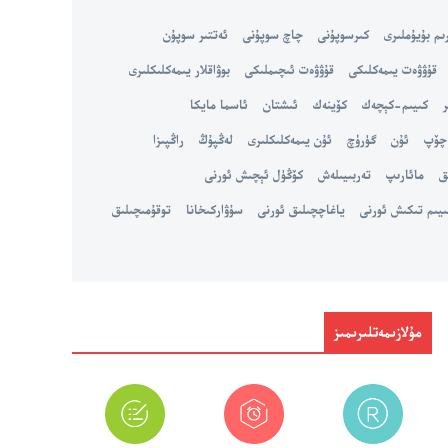
ىم بۇيۇملىرى
كىرسوپۇنى
چاچ سوپۇنى
ئەتتىر سوپۇن
قۇۋۋەت يىمەكلىكى
قۇۋۋەت ئىچىملىكى
بوۋاقلار يىمەكلىكلىرى
ر
كىيىم-كېچەك
كۆينەك
ئىشتان
ئاسما مايكا
 چۆپ
ئۇن
گۈرۈچ
ئۇن يىمەكلىكلىرى
لەڭپۇڭ
راڭپىزا
ق
مائارىپ
تەربىيىلەش
كۆڭۈل ئېچىش ئورنى
ىيىم تىكىش ئورنى
ياغاچچىلىق ئورنى
سۇۋاركىخانا
توقۇمىچىلىق
مۇلازىمەتلىرىمىز