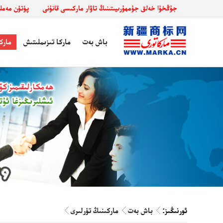
جۇڭخۇا خەلق جۇمھۇرىيىتىنىڭ تاۋار ماركىسى قانۇنى
پۈتۈن مەملىكەت د
باش بەت
ماركا تىزىملىتىش
مارك
ئورنىڭىز:
باش بەت
ماركىنىڭ تۈرلىرى