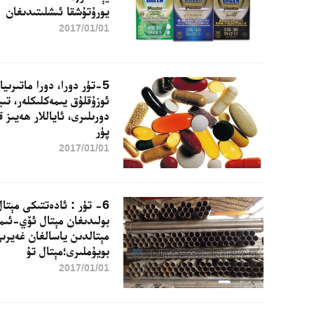
يورۇتۇشقا ئىشلىتىدىغان
2017/01/01
5-تۈر دورا، دورا ماتىرىي
ئوزۇقلۇق يىمەكلىكلەر، تىب
دورىلىرى، ئاياللار ھەيىز
پۈر
2017/01/01
6- تۈر : ئادەتتىكى مېتا
بولىدىغان مېتال ئۆي-ئىمار
مېتالدىن ياسالغان غەيرى
بويۇملىرى؛مېتال تۇ
2017/01/01