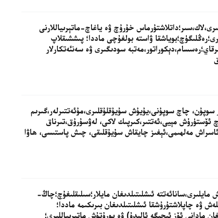
للىرى،لاك،سىر؛داتلاشتۇرماس خۇرۇچ ۋە ياغاچ-ماتېرىياللارنى
ى؛رەڭلىگۈچ؛بوياشقا ۋاستە بولغۇچى ماددا؛ پىششىقلاپ
رقاي؛رەسسام،دېكوراتور،مەتبە سودىگىرى ۋە سەنئەتكارلار
ق
ر سوپۇن، چاچ سوپۇنى،يۇيۇش سۇيۇقلۇقلىرى،مۇئەتتىرلەر،گىرىم
چ ئۆستۈرۈش مېيى،ئەتتىر،كىرپىك لاكى، لەۋسۇرۇق،تىرناق
ئاسراش مەلھىمى،ئېغىز چايقاش سۇيۇقلىقى، چىش پاستىسى، ھاۋا
اش مايلىرى،سانائەتتە ئىشلىتىلدىغان مايلار؛سىلىقلىغۇچ؛چاڭ-
ەش ۋە چاپلاشتۇرۇشقا ئىشلىتىلدىغان بىرىكىمە ماددا؛
غان مادانى ئۆز ئىچىگە ئالىدۇ) ۋە يورۇتۇش ماتېرىياللىرى؛