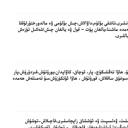
ۈنىلىرى،تاشقى بۆلۈم،داۋالاش،چىش بۆلۈمى ۋە مالدورختۇرلۇققا
ەمدە ماشىنا،يالغان پۇت – قول ۋە يالغان چىش؛شەكىل تۈزەش
اللىرى.
تقۇ، ھاۋا تەڭشىگۈچ، پار، ئوچاق، كاۋاپدان،يورۇتۇش،قىزدۇرۇش،پار
سوغۇق ساقلاش، قورۇتۇش ، ھاۋا ئۆتكۈزۈش،سۇ تەمىنلەش ھەمدە
ىكىلىت، ۋەلسىپىت ۋە ئۇششاق زاپچاسلىرى،قاچىلاش-توشۇش
ا،دېڭىزدا ئىشلىتلىدىغان قاچىلاش - توشۇش ئۈسكۈنلىرى.