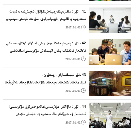
؛.
41- تۈر : مائارىپ؛تەربىيلەش؛كۆڭۈل ئىچىش؛مەدەنىيەت
تەنتەربىيە پائالىيىتى،ئوپىراتورلۇق، سۈرەت تارتىش،بىرتەرەپ
قىلىش مۇلازىمىتى، چېنىقىش سارىيى، دىسكوخانا،

2017-01-01
كۈتۈپخانا،كىتاپخانا ، نەشىرىيات مۇلازىمىتى؛
42- تۈر : پەن-تېخنىكا مۇلازىمىتى ۋە ئۇلار ئوتتۇرىسىدىكى
ئالاقىدار تەتقىقات بىلەن لايىھىلەش مۇلازىمىتى؛سانائەتنى
ئانالىز قىلىش بىلەن تەتقىقات؛كومپىيۇتىر قاتتىق دېتالى

2017-01-01
بىلەن يۇمشاق دېتالىنى لايىھىلەش بىلەن ئىچىش.توربەت
ئىشلەش، قۇرۇلۇش لايىھەلەش، بىزەكچىلىك
43-تۈر مېھمانساراي، رېستۇران،
تېزتاماقخانا،ئاشخانا،چايخانا،ناۋايخانا،كاۋاپخانا،لەڭپۇڭخانا،دې
ئارامگاھ

2017-01-01
44- تۈر : داۋالاش مۇلازىمىتى؛مالدوختۇرلۇق مۇلازىمىتى؛
ئىنسانلار ۋە ھايۋانلارنىڭ سەھىيە ۋە ھۆسۈن تۈزەش
مۇلازىمىتى؛يىزا ئىگىلىك،باغۋەنچىلىك ۋە ئورمانچىلىق

2017-01-01
مۇلازىمىتى.