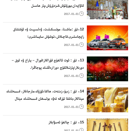
كاۋاپدان،يورۇتۇش،قىزدۇرۇش،پار ھاسىل
قىلىش،ئاشپەزلىك،سوغۇق ساقلاش، قورۇتۇش ، ھاۋا

2017-01-01
ئۆتكۈزۈش،سۇ تەمىنلەش ھەمدە تازىلىق ئۈسكۈنلىرى
12-تۈر :ماشىنا، موتسىكىلىت، ۋەلسىپىت ۋە ئۇششاق
زاپچاسلىرى،قاچىلاش-توشۇش سايمانلىرى؛
قۇرۇقلۇق،ھاۋا،دېڭىزدا ئىشلىتلىدىغان قاچىلاش - توشۇش

2017-01-01
ئۈسكۈنلىرى.
13- تۈر : ئوت ئالغۇچ قۇراللار؛قورال – ياراغ ۋە ئوق –
دورىلار؛پارتىلاتقۇچ دورا؛رەڭلىك پوجاڭزا.

2017-01-01
14- تۈر : زىبۇ-زىننەت، ھالقا،ئۈزۈك،مارجانلار، قىممەتلىك
مېتاللار،باشقا تۈرگە تەۋە بولمىغان قىممەتلىك مېتال
بويۇملار ياكى ھەل بىرىلگەن قىممەتلىك مېتاللار بويۇملىرى؛

2017-01-01
ئۈنچە-مەرۋايىت، زىننەت بويۇملىرى،ياقۇت؛سائەت ۋە ۋاقىت
ھېسابلاش ئەسۋابى
15- تۈر : چالغۇ ئەسۋابلار

2017-01-01