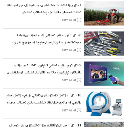
سايمانلىرى؛ ئۇششاق مېتال بويۇملىرى؛مېتال تۇ
7-تۈر يېزا ئىگىلىك ماشىنىلىرى، بېلىقچىلىق، چارۋىچىلىقتا
ئىشلىتىلىدىغان ماشىنىلار، پىششىقلاپ ئىشلەش
ئۈسكۈنىلىرى، زاۋۇت ئۈسكۈنىلىرى، كىرئالغۇ،ھەرخىل

2017-01-01
تۇرمۇش بۇيۇملىرىنى ئىشلەپچىقىرىش زاۋۇت ئۈسكۈنىلىرى
8- تۈر : قول ھۈنەر ئەسۋابى ۋە جابدۇقلىرى(قولدا
ھەرىكەتلەندۈردىغان)؛پىچاق،چاپچا ۋە چۆمۈچ ،قازان-
قۇمۇچ،قاچا-قۇچىلار؛يان قورال؛سەتراچلىقتا ئىشلىتىلىدىغان

2017-01-01
ئۇستۇرا،قايچا، قول ھۈنەر ئەسۋاپلىرى.
9-تۈر كومپىيۇتېر، ئەقلىي تېلېفون، تاختا كومپىيۇتېر،
ياڭراتقۇ، تېلېۋىزور، باتارىيە قاتارلىق ئىلىكتىر ئۈسكۈنىلىرى

2017-01-01
10- تۈر: داۋالاش ئۈسكۈنىلىرى،تاشقى بۆلۈم،داۋالاش،چىش
بۆلۈمى ۋە مالدورختۇرلۇققا ئىشلىتىلدىغان ئەسۋاب ھەمدە
ماشىنا،يالغان پۇت – قول ۋە يالغان چىش؛شەكىل تۈزەش

2017-01-01
بويۇملىرى؛ تىكىش ماتېرىياللىرى.
11- تۈر : چىراق،توڭلاتقۇ، ھاۋا تەڭشىگۈچ، پار، ئوچاق،