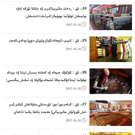
24- تۈر : رەخت ماتېرىياللىرى ۋە باشقا تۈرگە تەۋە
بولمىغان توقۇلما بويۇملار؛كىرلىك؛داستىخان.

2017-01-01
25- تۈر : كىيىم-كېچەك،ئاياغ،پايپاق،دوپپا،پەلەي،كەمەر

2017-01-01
26- تۈر : گۈللۈك جىيەك ۋە كەشتە بىسىش،لېنتا ۋە بېزەك
توقۇلما لېنتا؛تۈگمە،ياقا ئىلمەك،بۇلاپكا ۋە تىكىش يىڭنىسى؛
سۈنئىي گۈل.

2017-01-01
27- تۈر : گىلەم،بورا،بورا تۈرىدىكى،مايلانغان كىگىز (بىر
خىل قۇرۇلۇش ماتېرىيالى) ھەمدە باشقا ياتما تاختاي
ماتېرىياللىرى؛غەيرىي توقۇلما بويۇمدا ياسالغان تام

2017-01-01
پەردىلىرى.