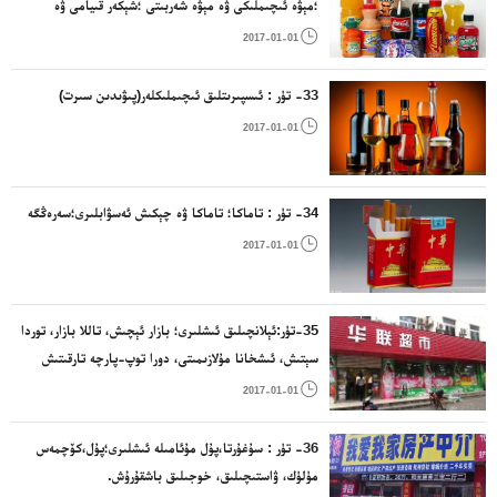
؛مېۋە ئىچىملىكى ۋە مېۋە شەربىتى ؛شېكەر قىيامى ۋە
ئىسپىرتسىز ئىچىملىك ياساشقا ئىشلىتىلىدىغان باشقا

2017-01-01
ياسالمىلار
33- تۈر : ئىسپىرىتلىق ئىچىملىكلەر(پىۋىدىن سىرت)

2017-01-01
34- تۈر : تاماكا؛ تاماكا ۋە چېكىش ئەسۋابلىرى؛سەرەڭگە

2017-01-01
35-تۈر:ئېلانچىلىق ئىشلىرى؛ بازار ئېچىش، تاللا بازار، توردا
سېتىش، ئىشخانا مۇلازىمىتى، دورا توپ-پارچە تارقىتىش
مۇلازىمىتى قاتارلىقلار

2017-01-01
36- تۈر : سۇغۇرتا،پۇل مۇئامىلە ئىشلىرى؛پۇل،كۆچمەس
مۈلۈك، ۋاستىچىلىق، خوجىلىق باشقۇرۇش.