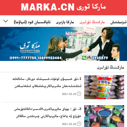
تىزىملىتىش
ماركىنىڭ تۈرلىرى
ماركا بازىرى
تاياقسىمان كود (تىياۋما)
ئىناۋ

ماركىنىڭ تۈرلىرى
1-تۈر خىمىيىۋى ئوغۇت،خىمىيىلىك دورىلار، سانائەتتە
ئىشلىتىلىدىغان ماتىرىياللار،پىششىقلاپ ئىشلەنمىگەن
كاۋچۇك ماتىرىياللىرى،يېزا ئىگىلىك، باغۋەنچىلىك،

2017-01-01
ئورمانچىلىقتا ئىشلىتىلىدىغان سانائەت ماتىرىياللىرى
2- تۈر : بوياق ماتېرىياللىرى،لاك،سىر؛داتلاشتۇرماس
خۇرۇچ ۋە ياغاچ-ماتېرىياللارنى چىرىشتىن ساقلاش
دورىلىرى؛رەڭلىگۈچ؛بوياشقا ۋاستە بولغۇچى ماددا؛

2017-01-01