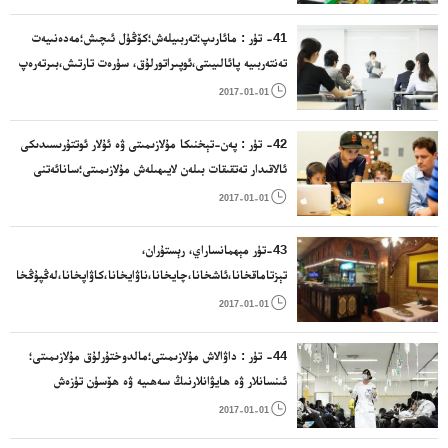
؛.
41- تۈر : مائارىپ؛تەربىيلەش؛كۆڭۈل ئىچىش؛مەدەنىيەت
تەنتەربىيە پائالىيىتى،ئوپىراتورلۇق، سۈرەت تارتىش،بىرتەرەپ
قىلىش مۇلازىمىتى، چېنىقىش سارىيى، دىسكوخانا،

2017-01-01
كۈتۈپخانا،كىتاپخانا ، نەشىرىيات مۇلازىمىتى؛
42- تۈر : پەن-تېخنىكا مۇلازىمىتى ۋە ئۇلار ئوتتۇرىسىدىكى
ئالاقىدار تەتقىقات بىلەن لايىھىلەش مۇلازىمىتى؛سانائەتنى
ئانالىز قىلىش بىلەن تەتقىقات؛كومپىيۇتىر قاتتىق دېتالى

2017-01-01
بىلەن يۇمشاق دېتالىنى لايىھىلەش بىلەن ئىچىش.توربەت
ئىشلەش، قۇرۇلۇش لايىھەلەش، بىزەكچىلىك
43-تۈر مېھمانساراي، رېستۇران،
تېزتاماقخانا،ئاشخانا،چايخانا،ناۋايخانا،كاۋاپخانا،لەڭپۇڭخانا،دې
ئارامگاھ

2017-01-01
44- تۈر : داۋالاش مۇلازىمىتى؛مالدوختۇرلۇق مۇلازىمىتى؛
ئىنسانلار ۋە ھايۋانلارنىڭ سەھىيە ۋە ھۆسۈن تۈزەش
مۇلازىمىتى؛يىزا ئىگىلىك،باغۋەنچىلىك ۋە ئورمانچىلىق

2017-01-01
مۇلازىمىتى.