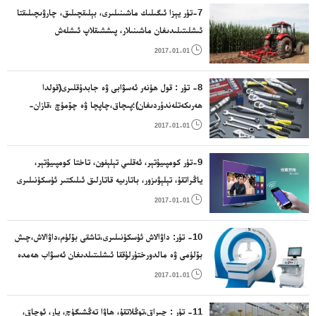
سايمانلىرى؛ ئۇششاق مېتال بويۇملىرى؛مېتال تۇ
7-تۈر يېزا ئىگىلىك ماشىنىلىرى، بېلىقچىلىق، چارۋىچىلىقتا
ئىشلىتىلىدىغان ماشىنىلار، پىششىقلاپ ئىشلەش
ئۈسكۈنىلىرى، زاۋۇت ئۈسكۈنىلىرى، كىرئالغۇ،ھەرخىل

2017-01-01
تۇرمۇش بۇيۇملىرىنى ئىشلەپچىقىرىش زاۋۇت ئۈسكۈنىلىرى
8- تۈر : قول ھۈنەر ئەسۋابى ۋە جابدۇقلىرى(قولدا
ھەرىكەتلەندۈردىغان)؛پىچاق،چاپچا ۋە چۆمۈچ ،قازان-
قۇمۇچ،قاچا-قۇچىلار؛يان قورال؛سەتراچلىقتا ئىشلىتىلىدىغان

2017-01-01
ئۇستۇرا،قايچا، قول ھۈنەر ئەسۋاپلىرى.
9-تۈر كومپىيۇتېر، ئەقلىي تېلېفون، تاختا كومپىيۇتېر،
ياڭراتقۇ، تېلېۋىزور، باتارىيە قاتارلىق ئىلىكتىر ئۈسكۈنىلىرى

2017-01-01
10- تۈر: داۋالاش ئۈسكۈنىلىرى،تاشقى بۆلۈم،داۋالاش،چىش
بۆلۈمى ۋە مالدورختۇرلۇققا ئىشلىتىلدىغان ئەسۋاب ھەمدە
ماشىنا،يالغان پۇت – قول ۋە يالغان چىش؛شەكىل تۈزەش

2017-01-01
بويۇملىرى؛ تىكىش ماتېرىياللىرى.
11- تۈر : چىراق،توڭلاتقۇ، ھاۋا تەڭشىگۈچ، پار، ئوچاق،