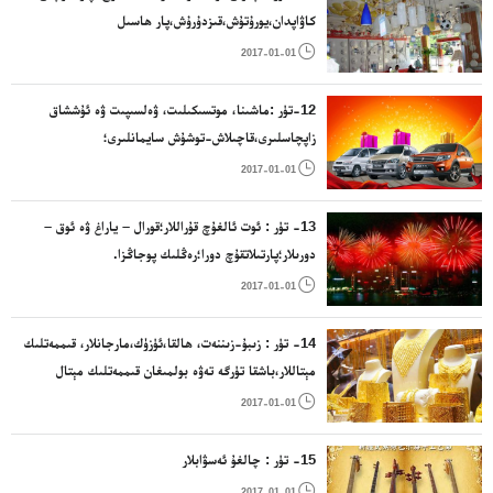
كاۋاپدان،يورۇتۇش،قىزدۇرۇش،پار ھاسىل
قىلىش،ئاشپەزلىك،سوغۇق ساقلاش، قورۇتۇش ، ھاۋا

2017-01-01
ئۆتكۈزۈش،سۇ تەمىنلەش ھەمدە تازىلىق ئۈسكۈنلىرى
12-تۈر :ماشىنا، موتسىكىلىت، ۋەلسىپىت ۋە ئۇششاق
زاپچاسلىرى،قاچىلاش-توشۇش سايمانلىرى؛
قۇرۇقلۇق،ھاۋا،دېڭىزدا ئىشلىتلىدىغان قاچىلاش - توشۇش

2017-01-01
ئۈسكۈنلىرى.
13- تۈر : ئوت ئالغۇچ قۇراللار؛قورال – ياراغ ۋە ئوق –
دورىلار؛پارتىلاتقۇچ دورا؛رەڭلىك پوجاڭزا.

2017-01-01
14- تۈر : زىبۇ-زىننەت، ھالقا،ئۈزۈك،مارجانلار، قىممەتلىك
مېتاللار،باشقا تۈرگە تەۋە بولمىغان قىممەتلىك مېتال
بويۇملار ياكى ھەل بىرىلگەن قىممەتلىك مېتاللار بويۇملىرى؛

2017-01-01
ئۈنچە-مەرۋايىت، زىننەت بويۇملىرى،ياقۇت؛سائەت ۋە ۋاقىت
ھېسابلاش ئەسۋابى
15- تۈر : چالغۇ ئەسۋابلار

2017-01-01