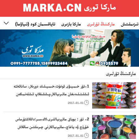
تىزىملىتىش
ماركىنىڭ تۈرلىرى
ماركا بازىرى
تاياقسىمان كود (تىياۋما)
ئىناۋ

ماركىنىڭ تۈرلىرى
1-تۈر خىمىيىۋى ئوغۇت،خىمىيىلىك دورىلار، سانائەتتە
ئىشلىتىلىدىغان ماتىرىياللار،پىششىقلاپ ئىشلەنمىگەن
كاۋچۇك ماتىرىياللىرى،يېزا ئىگىلىك، باغۋەنچىلىك،

2017-01-01
ئورمانچىلىقتا ئىشلىتىلىدىغان سانائەت ماتىرىياللىرى
2- تۈر : بوياق ماتېرىياللىرى،لاك،سىر؛داتلاشتۇرماس
خۇرۇچ ۋە ياغاچ-ماتېرىياللارنى چىرىشتىن ساقلاش
دورىلىرى؛رەڭلىگۈچ؛بوياشقا ۋاستە بولغۇچى ماددا؛

2017-01-01