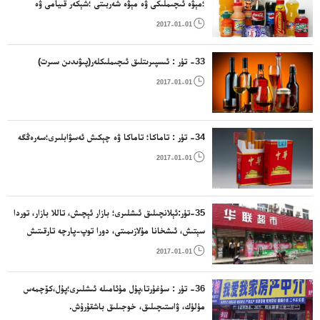
؛مېۋە ئىچىملىكى ۋە مېۋە شەربىتى ؛شېكەر قىيامى ۋە
ئىسپىرتسىز ئىچىملىك ياساشقا ئىشلىتىلىدىغان باشقا

2017-01-01
ياسالمىلار
33- تۈر : ئىسپىرىتلىق ئىچىملىكلەر(پىۋىدىن سىرت)

2017-01-01
34- تۈر : تاماكا؛ تاماكا ۋە چېكىش ئەسۋابلىرى؛سەرەڭگە

2017-01-01
35-تۈر:ئېلانچىلىق ئىشلىرى؛ بازار ئېچىش، تاللا بازار، توردا
سېتىش، ئىشخانا مۇلازىمىتى، دورا توپ-پارچە تارقىتىش
مۇلازىمىتى قاتارلىقلار

2017-01-01
36- تۈر : سۇغۇرتا،پۇل مۇئامىلە ئىشلىرى؛پۇل،كۆچمەس
مۈلۈك، ۋاستىچىلىق، خوجىلىق باشقۇرۇش.