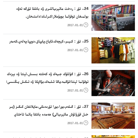
24- تۈر : رەخت ماتېرىياللىرى ۋە باشقا تۈرگە تەۋە
بولمىغان توقۇلما بويۇملار؛كىرلىك؛داستىخان.

2017-01-01
25- تۈر : كىيىم-كېچەك،ئاياغ،پايپاق،دوپپا،پەلەي،كەمەر

2017-01-01
26- تۈر : گۈللۈك جىيەك ۋە كەشتە بىسىش،لېنتا ۋە بېزەك
توقۇلما لېنتا؛تۈگمە،ياقا ئىلمەك،بۇلاپكا ۋە تىكىش يىڭنىسى؛
سۈنئىي گۈل.

2017-01-01
27- تۈر : گىلەم،بورا،بورا تۈرىدىكى،مايلانغان كىگىز (بىر
خىل قۇرۇلۇش ماتېرىيالى) ھەمدە باشقا ياتما تاختاي
ماتېرىياللىرى؛غەيرىي توقۇلما بويۇمدا ياسالغان تام

2017-01-01
پەردىلىرى.