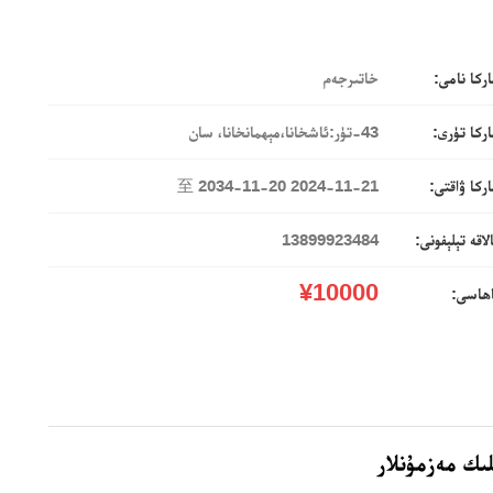
ركا نامى:
خاتىرجەم
ركا تۈرى:
43-تۈر:ئاشخانا،مېھمانخانا، سان
ركا ۋاقتى:
2024-11-21 至 2034-11-20
لاقە تېلېفونى:
13899923484
¥10000
اھاسى:
ىك مەزمۇنلار