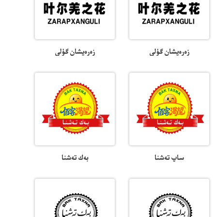
زەرەپشان گۈلى
زەرەپشان گۈلى
ساپ تەشنا
بەك تەشنا