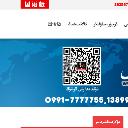
ى
ئۇچۇر-ساۋاتلار
ئالاقىلىشىڭ
国语版
مۇلازىمەتلىرىمىز