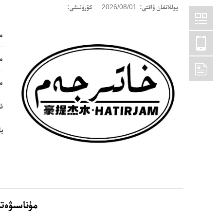
يوللانغان ۋاقتى:
2026/08/01
كۆرۈلىشى:
ما
ما
ما
ئا
ب
مۇناسىۋەتل