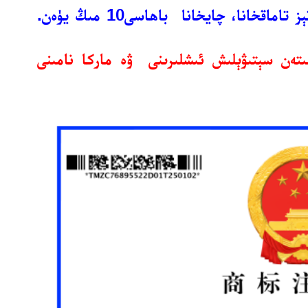
بۇ ماركا 43-تۈر مېھمانساراي، قەھۋەخانا، تېز تاماقخانا، چايخانا باھاسى10 مىڭ يۈەن.
تەن سېتىۋېلىش ئىشلىرىنى ۋە ماركا نامىنى