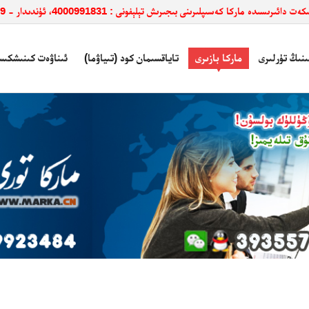
ائىرىسىدە ماركا كەسىپلىرىنى بىجىرىش تېلېفونى : 4000991831، ئۈندىدار - 3935579
ىنىڭ تۈرلىرى
ماركا بازىرى
تاياقسىمان كود (تىياۋما)
ئىناۋەت كىنىشكىس