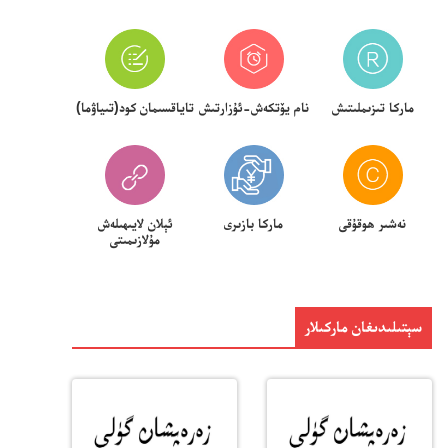
ماركا تىزىملىتىش
نام يۆتكەش-ئۇزارتىش
تاياقسىمان كود(تىياۋما)
نەشىر ھوقۇقى
ماركا بازىرى
ئېلان لايىھىلەش
مۇلازىمىتى
سېتىلىدىغان ماركىلار