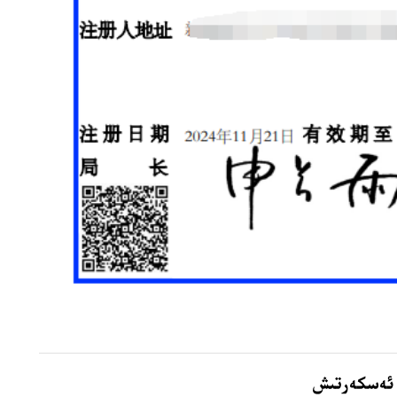
 ئەسكەرتىش