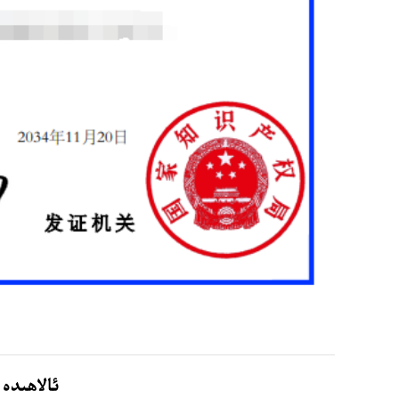
ئالاھىدە