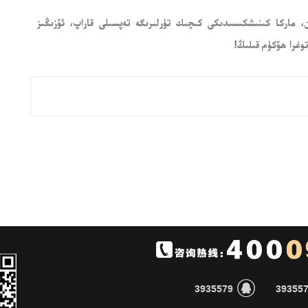
ن، ماركا كىنىشكىسىدىكى كىچىك تۈرلىرىگە تەپسىلى قاراپ، ئۆزىڭىز
وغرا ھۆكۈم قىلىڭ!

3935579
39355