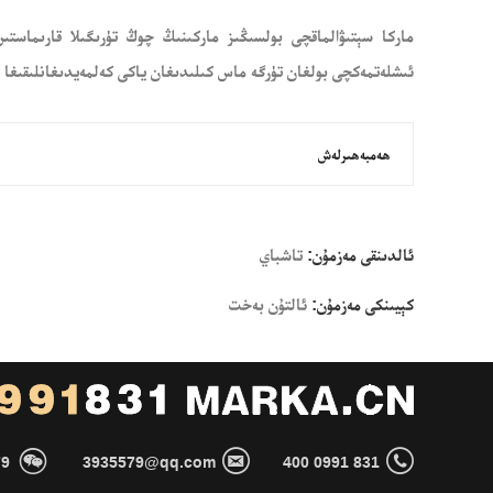
ماركا سېتىۋالماقچى بولسىڭىز ماركىنىڭ چوڭ تۈرىگىلا قارىماستى
ئىشلەتمەكچى بولغان تۈرگە ماس كىلىدىغان ياكى كەلمەيدىغانلىقىغا ت
ھەمبەھىرلەش
ئالدىنقى مەزمۇن:
تاشباي
كېيىنكى مەزمۇن:
ئالتۇن بەخت



79
3935579@qq.com
400 0991 831