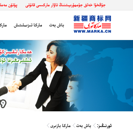
جۇڭخۇا خەلق جۇمھۇرىيىتىنىڭ تاۋار ماركىسى قانۇنى
پۈتۈن مەملىكەت د
باش بەت
ماركا تىزىملىتىش
مارك
ئورنىڭىز:
باش بەت
ماركا بازىرى