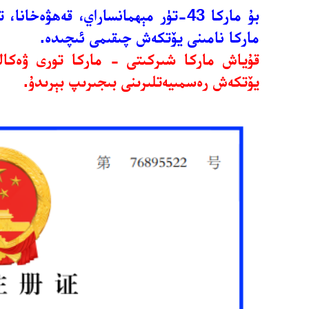
ماركا نامىنى يۆتكەش چىقىمى ئىچىدە.
قۇياش ماركا شىركىتى - ماركا تورى ۋەكالى
يۆتكەش رەسمىيەتلىرىنى بىجىرىپ بېرىدۇ.