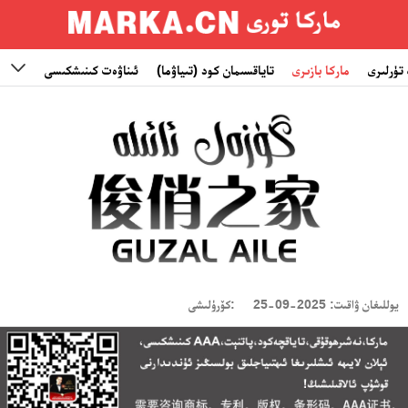
تۈرلىرى
ماركا بازىرى
تاياقسىمان كود (تىياۋما)
ئىناۋەت كىنىشكىسى
ئۇچۇر-

يوللىغان ۋاقىت: 2025-09-25
كۆرۈلىشى: