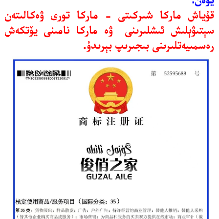
قۇياش ماركا شىركىتى - ماركا تورى ۋەكالىتەن
سېتىۋېلىش ئىشلىرىنى ۋە ماركا نامىنى يۆتكەش
رەسمىيەتلىرىنى بىجىرىپ بېرىدۇ.