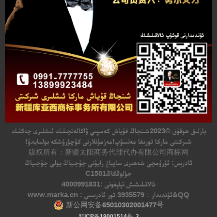
بارلىق ھوقۇق
©2023
شىنجاڭ قۇياش كەسپىي ۋاكالەتچىلىك ئىشلىرى چەكلىك
شىركىتى ماركا تورىغا مەنسۇپ!مەزمۇنلارنى كۆچۈرۈشكە بولمايدۇ!
版权所有：新疆太阳商务代理代办有限公司商标网
ئادرېس: ئۈرۈمچى شەھىرى سايباغ رايۇنى جۇجىياڭ يولى جۇجىياڭ
جۈلوڭگاڭC1501
ئالاقىلىشىش تېلېفونى :4000991831
QQ&ئۈندىدار：
3935579 تور ئادرىسى : www.marka.cn
新公网安备65010302001477号
新ICP备19001514号-2