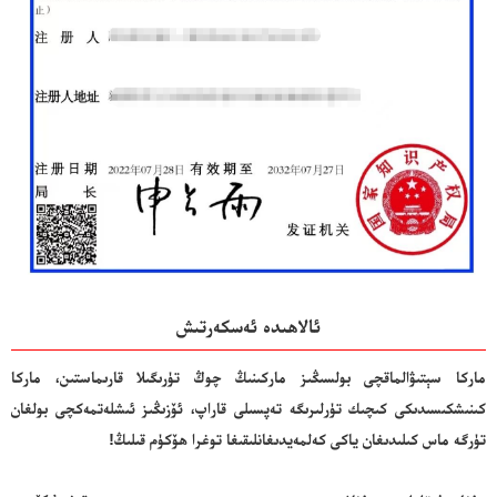
ئالاھىدە ئەسكەرتىش
ماركا سېتىۋالماقچى بولسىڭىز ماركىنىڭ چوڭ تۈرىگىلا قارىماستىن، ماركا
كىنىشكىسىدىكى كىچىك تۈرلىرىگە تەپسىلى قاراپ، ئۆزىڭىز ئىشلەتمەكچى بولغان
تۈرگە ماس كىلىدىغان ياكى كەلمەيدىغانلىقىغا توغرا ھۆكۈم قىلىڭ!