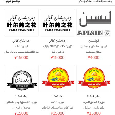
تېخىمۇ كۆپ...
مۇناسىۋەتلىك مەزمۇنلار
ئاپلىسىن
زەرەپشان گۈلى
زەرەپشان گۈلى
تۈرى: 42-تۈر:يۇمشاق
تۈرى: 35-تۈر:تاللا بازار،
تۈرى: 43-
دىتال،تېخنىكا
دۇكان، ئېل
تۈر:ئاشخانا،مېھمانخانا، سان
¥15000
¥15000
¥4000
ساپ تەشنا
بەك تەشنا
بەك تەشنا
تۈرى: 3-تۈر:گىرىم
تۈرى: 29-
تۈرى: 30-تۈر:چاي،شىكەر،
بۇيۇملىرى، سۇپۇن
تۈر:گۆش،ماي،سۈت،تۇخۇم
ھەسەل، ئۇن ي
¥15000
¥15000
¥15000