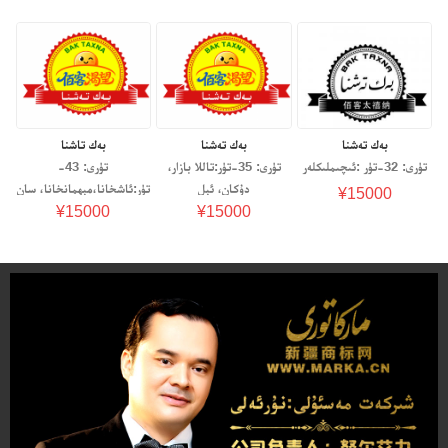
بەك تەشنا
بەك تەشنا
بەك تاشنا
تۈرى: 32-تۈر :ئىچىملىكلەر
تۈرى: 35-تۈر:تاللا بازار،
تۈرى: 43-
دۇكان، ئېل
تۈر:ئاشخانا،مېھمانخانا، سان
¥15000
¥15000
¥15000