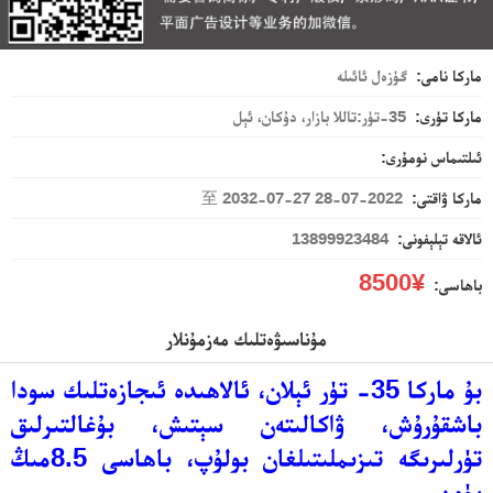
ماركا نامى:
گۈزەل ئائىلە
ماركا تۈرى:
35-تۈر:تاللا بازار، دۇكان، ئېل
ئىلتىماس نومۇرى:
ماركا ۋاقتى:
2022-07-28 至 2032-07-27
ئالاقە تېلېفونى:
13899923484
¥8500
باھاسى:
مۇناسىۋەتلىك مەزمۇنلار
بۇ ماركا 35- تۈر ئېلان، ئالاھىدە ئىجازەتلىك سودا
باشقۇرۇش، ۋاكالىتەن سېتىش، بۇغالتىرلىق
تۈرلىرىگە تىزىملىتىلغان بولۇپ، باھاسى 8.5مىڭ
يۈەن.