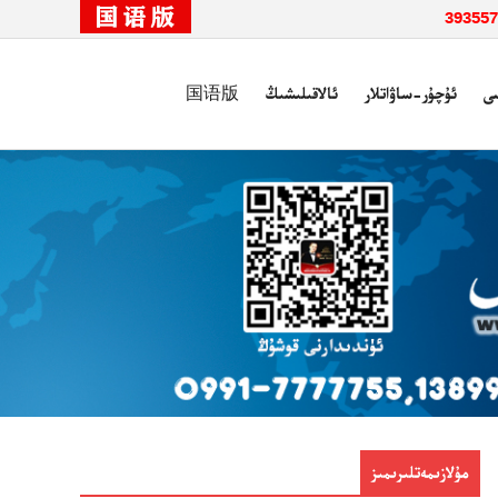
ى
ئۇچۇر-ساۋاتلار
ئالاقىلىشىڭ
国语版
مۇلازىمەتلىرىمىز