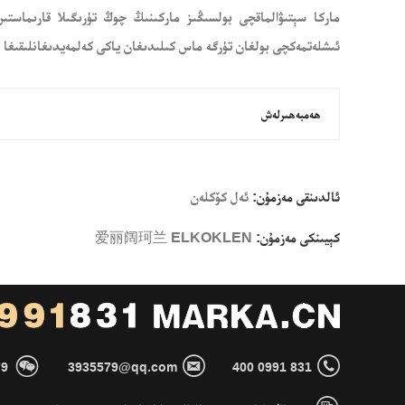
ماركا سېتىۋالماقچى بولسىڭىز ماركىنىڭ چوڭ تۈرىگىلا قارىماستى
ئىشلەتمەكچى بولغان تۈرگە ماس كىلىدىغان ياكى كەلمەيدىغانلىقىغا ت
ھەمبەھىرلەش
ئالدىنقى مەزمۇن:
ئەل كۆكلەن
كېيىنكى مەزمۇن:
爱丽阔珂兰 ELKOKLEN



79
3935579@qq.com
400 0991 831