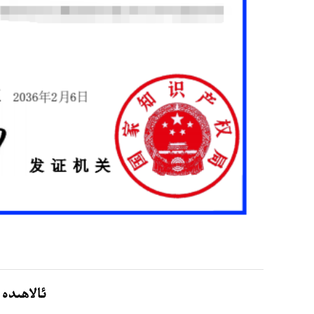
ئالاھىدە