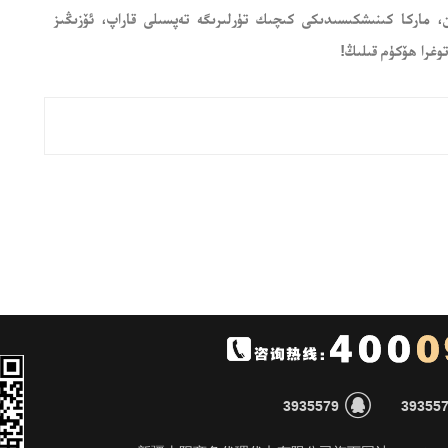
ن، ماركا كىنىشكىسىدىكى كىچىك تۈرلىرىگە تەپسىلى قاراپ، ئۆزىڭىز
وغرا ھۆكۈم قىلىڭ!

3935579
39355