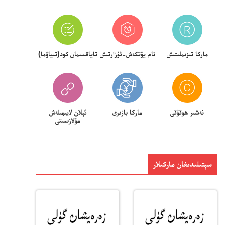
ماركا تىزىملىتىش
نام يۆتكەش-ئۇزارتىش
تاياقسىمان كود(تىياۋما)
نەشىر ھوقۇقى
ماركا بازىرى
ئېلان لايىھىلەش
مۇلازىمىتى
سېتىلىدىغان ماركىلار