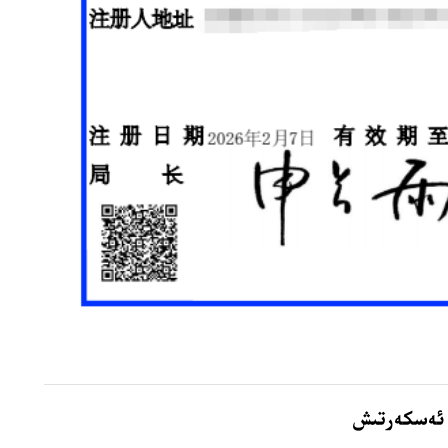
 ئەسكەرتىش