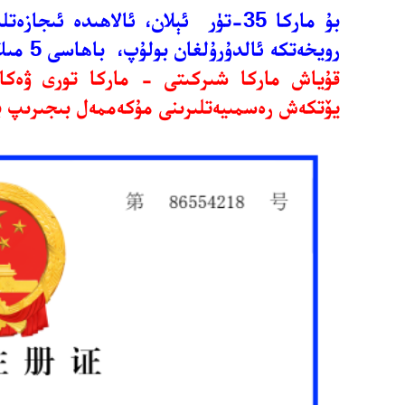
بۇ ماركا 35-تۈر ئېلان، ئالاھىدە ئ
رويخەتكە ئالدۇرۇلغان بولۇپ، باھاسى 5 مىڭ يۈەن .
قۇياش ماركا شىركىتى - ماركا تورى ۋەكالى
يۆتكەش رەسمىيەتلىرىنى مۇكەممەل بىجىرىپ ب