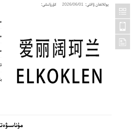
يوللانغان ۋاقتى:
2026/06/01
كۆرۈلىشى:
ما
ما
ما
ئا
ب
مۇناسىۋەتل