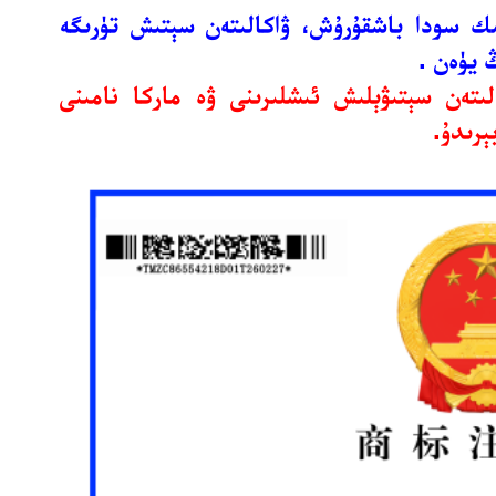
ىجازەتلىك سودا باشقۇرۇش، ۋاكالىتەن سېتىش تۈرىگە
تەن سېتىۋېلىش ئىشلىرىنى ۋە ماركا نامىنى
ېرىدۇ.