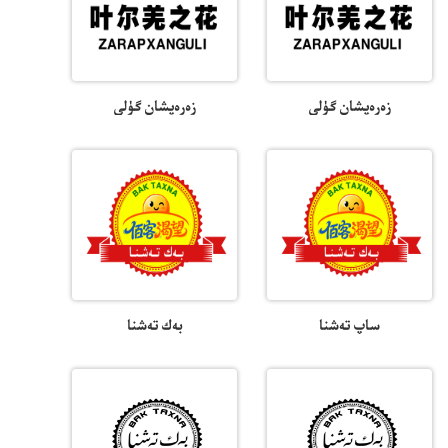
زەرەپشان گۈلى
زەرەپشان گۈلى
ساپ تەشنا
بەك تەشنا