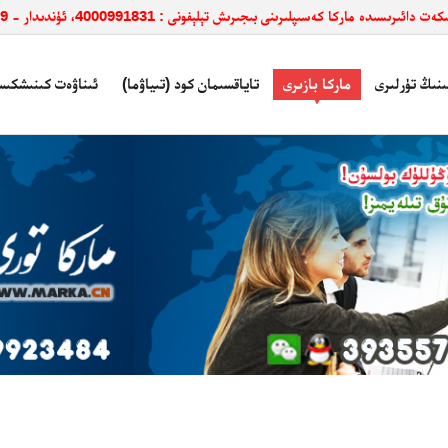
ائىرىسىدە ماركا كەسىپلىرىنى بىجىرىش تېلېفونى : 4000991831، ئۈندىدار - 3935579
ىنىڭ تۈرلىرى
ماركا بازىرى
تاياقسىمان كود (تىياۋما)
ئىناۋەت كىنىشكىس