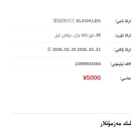
ركا نامى:
爱丽阔珂兰 ELKOKLEN
ركا تۈرى:
35-تۈر:تاللا بازار، دۇكان، ئېل
ركا ۋاقتى:
2026-02-21 至 2036-02-20
لاقە تېلېفونى:
13899923484
¥5000
اھاسى:
ىك مەزمۇنلار