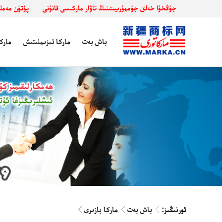
جۇڭخۇا خەلق جۇمھۇرىيىتىنىڭ تاۋار ماركىسى قانۇنى
پۈتۈن مەملىكەت د
باش بەت
ماركا تىزىملىتىش
مارك
ئورنىڭىز:
باش بەت
ماركا بازىرى