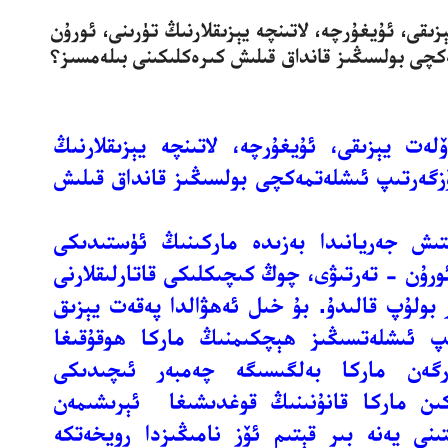
قى، ئۇيغۇرچە، لاتىنچە يېزىقلارنىڭ تۈرىنى، ئورۇن
چى بولسىڭىز قانداق قىلىش كىرەكلىكىنى بىلەمسىز؟
ت يېزىقى، ئۇيغۇرچە، لاتىنچە يېزىقلارنىڭ
زگەرتىپ ئىشلەتمەكچى بولسىڭىز قانداق قىلىش
تىش جەريانىدا بەزىدە ماركىنىڭ ئۈستىدىكى
 ئورۇن - تەرتىۋى، چوڭ كىچىكلىكى قاتارلىقلارنى
 بولۇپ قالىدۇ. بۇ خىل ئەھۋالدا پەقەت يېزىق
ىپ ئىشلەتسىڭىز ھېچكىمنىڭ ماركا ھوقۇقىغا
رگەن ماركا بەلگىسىگە چەمبەر ئىچىدىكى
كىن ماركا قانۇنىنىڭ قوغدىشىغا ئېرىشىمەن
نى يەنە بىر قېتىم ئۆز نامىڭىزدا رويخەتكە