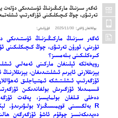
ئەگەر سىزنىڭ ماركىڭىزنىڭ ئۈستىدىكى دۆلەت يېزى
تەرتىۋى، چوڭ كىچىكلىكىنى ئۆزگەرتىپ ئىشلەتمەك
يوللانغان ۋاقتى:
2025/11/30
كۆرۈلىشى:
ئەگەر سىزنىڭ ماركىڭىزنىڭ ئۈستىدىكى دۆلە
تۈرىنى، ئورۇن تەرتىۋى، چوڭ كىچىكلىكىنى ئۆ
كىرەكلىكىنى بىلەمسىز؟
رويخەتكە ئېلىنغان ماركىنى ئەمەلىي ئىشلى
يېزىقلارنى ئايرىم ئىشلىتىدىغان، يېزىقلارنىڭ
ئۆزگەرتىپ ئىشلىتىشكە ئىھتىياجلىق ئەھۋاللار
قىسمىدىلا ئۆزگىرىش بولغاندىكىن ئۆزگەرت
دەخلى قىلغان بولمايسىز، پەقەت ئۆزگە
R
بەلگىسىنى قويمىسىڭىزلا بولىۋىرىدۇ. لې
دەيدىكەنسىز چوقۇم ئاشۇ ئۆزگەرگەن ھالىتى