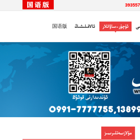
ى
ئۇچۇر-ساۋاتلار
ئالاقىلىشىڭ
国语版
مۇلازىمەتلىرىمىز