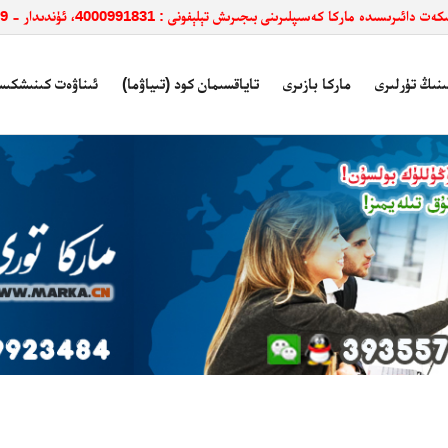
ائىرىسىدە ماركا كەسىپلىرىنى بىجىرىش تېلېفونى : 4000991831، ئۈندىدار - 3935579
ىنىڭ تۈرلىرى
ماركا بازىرى
تاياقسىمان كود (تىياۋما)
ئىناۋەت كىنىشكىس