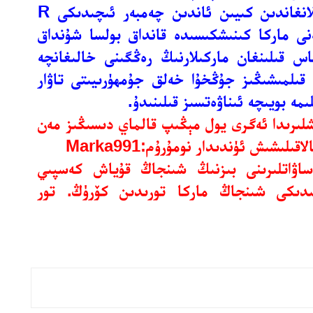
لانغاندىن كىيىن ئاندىن چەمبەر ئىچىدىكى
R
ى ماركا كىنىشكىسىدە قانداق بولسا شۇنداق
اس قىلىنغان ماركىلارنىڭ رەڭگىنى خالىغانچە
 قىلمىشىڭىز جۇڭخۇا خەلق جۇمھۈرىيىتى تاۋار
شلىرىدا ئەگرى يول مېڭىپ قالماي دىسىڭىز مەن
لاقىلىشىش ئۈندىدار نومۇرۇم:
Marka991
اۋاتلىرىنى بىزنىڭ شىنجاڭ قۇياش كەسپىي
ىدىكى شىنجاڭ ماركا تورىدىن كۆرۈڭ. تور