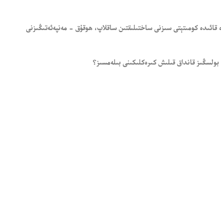
ە قائىدە كومىتېتى سىزنى ساختىلىقتىن ساقلاپ، ھوقۇق - مەنپەئەتىڭىزنى
بولسڭىز قانداق قىلىش كىرەكلىكىنى بىلەمسىز؟