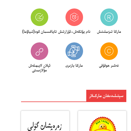
ماركا تىزىملىتىش
نام يۆتكەش-ئۇزارتىش
تاياقسىمان كود(تىياۋما)
نەشىر ھوقۇقى
ماركا بازىرى
ئېلان لايىھىلەش
مۇلازىمىتى
سېتىلىدىغان ماركىلار