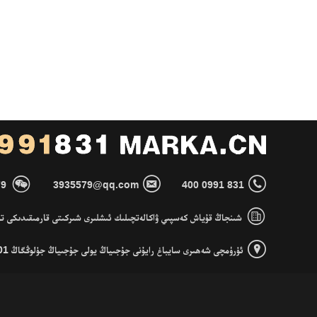



79
3935579@qq.com
400 0991 831

新疆太阳商务代理代办有限公司旗下网站 - شىنجاڭ قۇياش كەسپىي ۋاكالەتچىلىك ئىشلىرى شىركىتى قارمىقىدىكى

C1501 ئۈرۈمچى شەھىرى سايباغ رايۇنى جۇجىياڭ يولى جۇجىياڭ جۈلوڭگاڭ