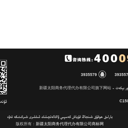

3935579
39355
 تور بېكەت
ئۈندىدار
بارلىق ھوقۇق شىنجاڭ قۇياش كەسپىي ۋاكالەتچىلىك ئىشلىرى شىركىتىگە تەۋە
版权所有：
新疆太阳商务代理代办有限公司商标网