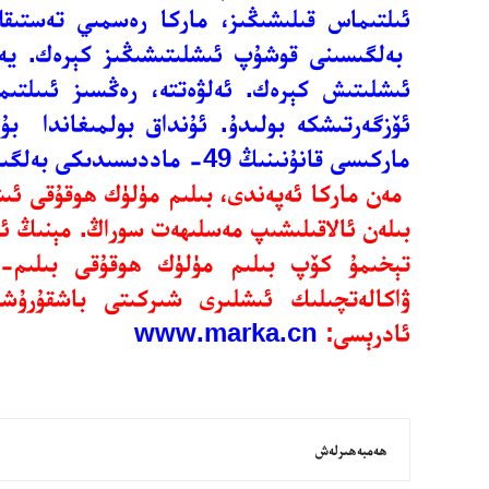
ئىلتىماس قىلىشىڭىز، ماركا رەسمىي تەستىق
بەلگىسىنى قوشۇپ ئىشلىتىشىڭىز كېرەك. يەن
ئىشلىتىش كېرەك. ئەلۋەتتە، رەڭسىز ئىىلتىم
ئۆزگەرتىشكە بولىدۇ. ئۇنداق بولمىغاندا بۇ
ماركىسى قانۇنىنىڭ 49- ماددىسىدىكى بەلگىلىمە بويىچە ئىناۋەتسىز قىلىنىدۇ.
مەن ماركا ئەپەندى، بىلىم مۈلۈك ھوقۇقى ئى
بىلەن ئالاقىلىشىپ مەسلىھەت سوراڭ. مېنىڭ ئا
تېخىمۇ كۆپ بىلىم مۈلۈك ھوقۇقى بىلىم-س
ۋاكالەتچىلىك ئىشلىرى شىركىتى باشقۇرۇش
ئادرېسى:
www.marka.cn
ھەمبەھىرلەش