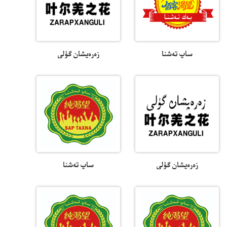
ساپ تەشنا
زەرەپشان گۈلى
زەرەپشان گۈلى
ساپ تەشنا