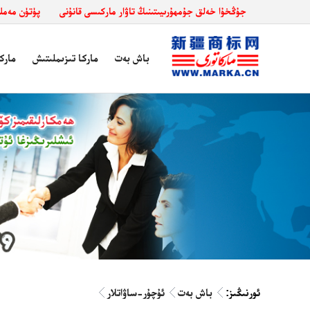
جۇڭخۇا خەلق جۇمھۇرىيىتىنىڭ تاۋار ماركىسى قانۇنى
پۈتۈن مەملىكەت د
باش بەت
ماركا تىزىملىتىش
مارك
ئورنىڭىز:
باش بەت
ئۇچۇر-ساۋاتلار