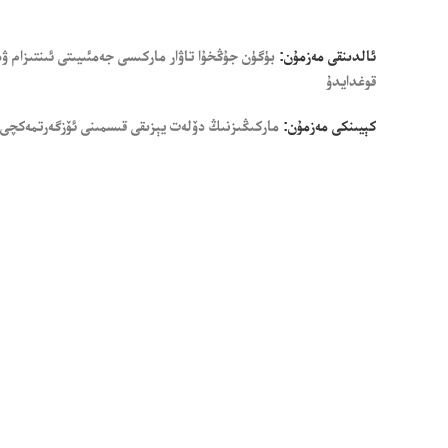
ئالدىنقى مەزمۇن:
بۈگۈن جۇڭخۇا تاۋار ماركىسى جەمئىيىتى ئىنتىزام ۋ
قوغدايدۇ
كېيىنكى مەزمۇن:
ماركىڭىزنىڭ دۆلەت يېزىقى قىسمىنى ئۆزگەرتمەكچى 