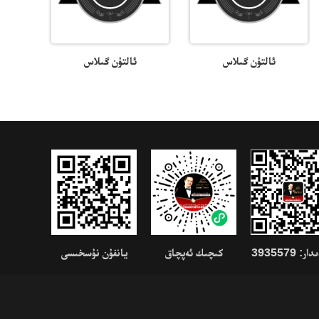
ئالتۇن گىلاس
ئالتۇن گىلاس
: 3935579
كىچىك ئەپچاق
يانفۇن نۇسخىسى