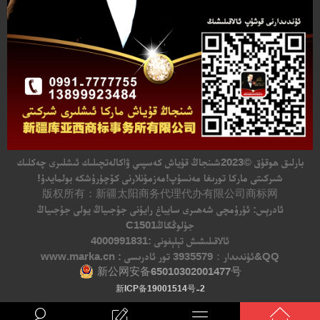
بارلىق ھوقۇق
©2023
شىنجاڭ قۇياش كەسپىي ۋاكالەتچىلىك ئىشلىرى چەكلىك
شىركىتى ماركا تورىغا مەنسۇپ!مەزمۇنلارنى كۆچۈرۈشكە بولمايدۇ!
版权所有：新疆太阳商务代理代办有限公司商标网
ئادرېس: ئۈرۈمچى شەھىرى سايباغ رايۇنى جۇجىياڭ يولى جۇجىياڭ
جۈلوڭگاڭC1501
ئالاقىلىشىش تېلېفونى :4000991831
QQ&ئۈندىدار：
3935579 تور ئادرىسى : www.marka.cn
新公网安备65010302001477号
新ICP备19001514号-2



