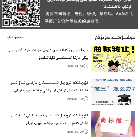
تېخىمۇ كۆپ...
مۇناسىۋەتلىك مەزمۇنلار
ماركا نامى يۆتكەلگەندىن كېيىن، دۆلەت ماركا ئىدارىسى
يېڭى ماركا كىنىشكىسى تارقاتمايدۇ

2026-08-06
كۆپچىلىككە ئۈچ يىل ئىشلىتىلمىگەن ماركىنى ئىناۋەتسىز
قىلىشقا تاقابىل تۇرۇش ئۇسۇلىنى چۈشەندۈرۈپ قوياي

2026-08-06
كۆپچىلىككە ئۈچ يىل ئىشلىتىلمىگەن ماركىنى ئىناۋەتسىز
قىلىش كەسپىنى قىسقىچە چۈشەندۈرۈپ قوياي

2026-08-05