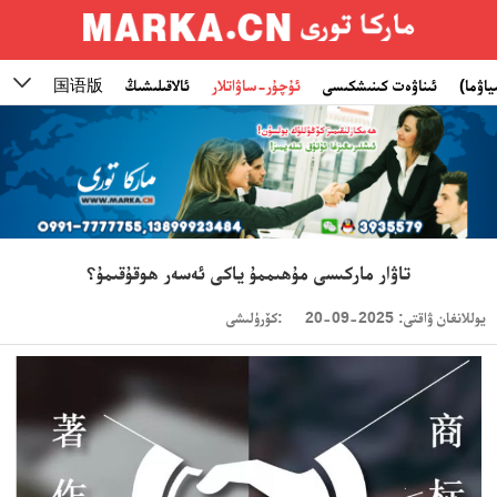
ياۋما)
ئىناۋەت كىنىشكىسى
ئۇچۇر-ساۋاتلار
ئالاقىلىشىڭ
国语版

تاۋار ماركىسى مۇھىممۇ ياكى ئەسەر ھوقۇقىمۇ؟
يوللانغان ۋاقتى: 2025-09-20
كۆرۈلىشى: