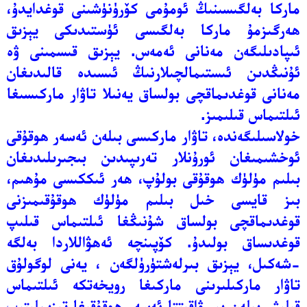
ماركا بەلگىسىنىڭ ئومۇمى كۆرۈنۈشىنى قوغدايدۇ،
ھەرگىزمۇ ماركا بەلگىسى ئۈستىدىكى يېزىق
ئىپادىلىگەن مەنانى ئەمەس. يېزىق قىسمىنى ۋە
ئۇنىڭدىن ئىستىمالچىلارنىڭ ئىسىدە قالىدىغان
مەنانى قوغدىماقچى بولساق يەنىلا تاۋار ماركىسىغا
ئىلتىماس قىلىمىز.
خولاسىلىگەندە، تاۋار ماركىسى بىلەن ئەسەر ھوقۇقى
ئوخشىمىغان ئورۇنلار تەرىپىدىن بىجىرىلىدىغان
بىلىم مۈلۈك ھوقۇقى بولۇپ، ھەر ئىككىسى مۇھىم،
بىز قايسى خىل بىلىم مۈلۈك ھوقۇقىمىزنى
قوغدىماقچى بولساق شۇنىڭغا ئىلتىماس قىلىپ
قوغدىساق بولىدۇ. كۆپىنچە ئەھۋاللاردا بەلگە
-شەكىل، يېزىق بىرلەشتۈرۈلگەن ، يەنى لوگولۇق
تاۋار ماركىلىرىنى ماركىغا رويخەتكە ئىلتىماس
قىلىش بىلەن بىر ۋاقىتتا ئەسەر ھوقۇقىغا تىزىملىتىپ