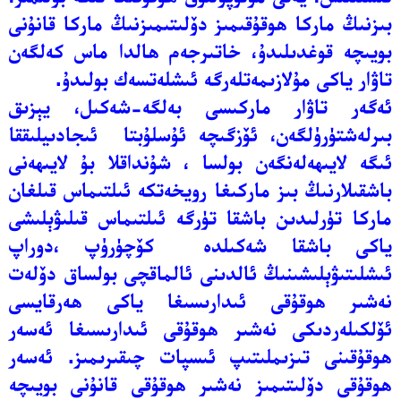
بىزنىڭ ماركا ھوقۇقىمىز دۆلىتىمىزنىڭ ماركا قانۇنى
بويىچە قوغدىلىدۇ، خاتىرجەم ھالدا ماس كەلگەن
تاۋار ياكى مۇلازىمەتلەرگە ئىشلەتسەك بولىدۇ.
ئەگەر تاۋار ماركىسى بەلگە-شەكىل، يېزىق
بىرلەشتۈرۈلگەن، ئۆزگىچە ئۇسلۇبتا ئىجادىيلىققا
ئىگە لايىھەلەنگەن بولسا ، شۇنداقلا بۇ لايىھەنى
باشقىلارنىڭ بىز ماركىغا رويخەتكە ئىلتىماس قىلغان
ماركا تۈرلىدىن باشقا تۈرگە ئىلتىماس قىلىۋېلىشى
ياكى باشقا شەكىلدە كۆچۈرۈپ ،دوراپ
ئىشلىتىۋېلىشىنىڭ ئالدىنى ئالماقچى بولساق دۆلەت
نەشىر ھوقۇقى ئىدارىسىغا ياكى ھەرقايسى
ئۆلكىلەردىكى نەشىر ھوقۇقى ئىدارىسىغا ئەسەر
ھوقۇقىنى تىزىملىتىپ ئىسپات چىقىرىمىز. ئەسەر
ھوقۇقى دۆلىتىمىز نەشىر ھوقۇقى قانۇنى بويىچە