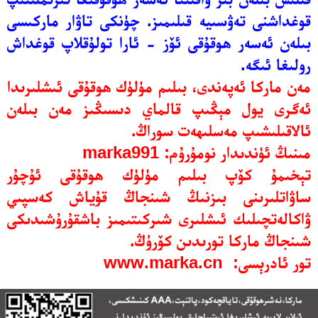
قوغداشنى تەۋسىيە قىلىمىز. چۈنكى تاۋار ماركىسى
بىلەن ئەسەر ھوقۇقى ئۆز - ئارا تولۇقلاپ قوغداش
رولىغا ئىگە.
مەن ماركا ئەپەندى، بىلىم مۈلۈك ھوقۇقى ئىشلىرىدا
ئەگرى يول مېڭىپ قالماي دىسىڭىز مەن بىلەن
ئالاقىلىشىپ مەسلىھەت سوراڭ.
مىنىڭ ئۈندىدار نومۇرۇم:
marka991
تېخىمۇ كۆپ بىلىم مۈلۈك ھوقۇقى ئۇچۇر
ساۋاتلىرىنى بىزنىڭ شىنجاڭ قۇياش كەسپىي
ۋاكالەتچىلىك ئىشلىرى شىركىتىمىز باشقۇرۇشىدىكى
شىنجاڭ ماركا تورىدىن كۆرۈڭ.
تور ئادرېسى:
www.marka.cn