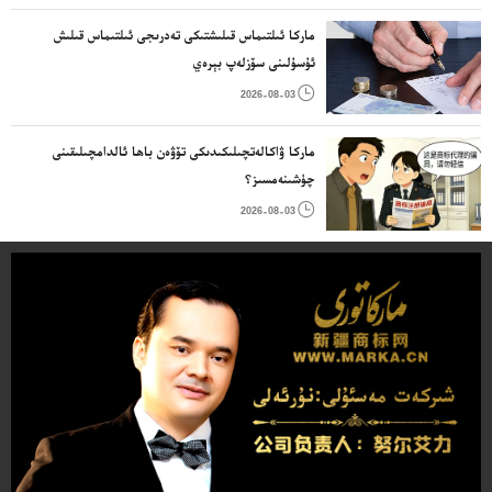
ماركا ئىلتىماس قىلىشتىكى تەدرىجى ئىلتىماس قىلىش
ئۇسۇلىنى سۆزلەپ بېرەي

2026-08-03
ماركا ۋاكالەتچىلىكىدىكى تۆۋەن باھا ئالدامچىلىقىنى
چۈشىنەمسىز؟

2026-08-03