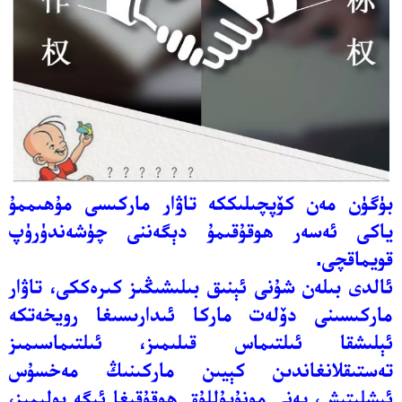
بۈگۈن مەن كۆپچىلىككە تاۋار ماركىسى مۇھىممۇ
ياكى ئەسەر ھوقۇقىمۇ دېگەننى چۈشەندۈرۈپ
قويماقچى.
ئالدى بىلەن شۇنى ئېنىق بىلىشىڭىز كىرەككى، تاۋار
ماركىسىنى دۆلەت ماركا ئىدارىسىغا رويخەتكە
ئېلىشقا ئىلتىماس قىلىمىز، ئىلتىماسىمىز
تەستىقلانغاندىن كېيىن ماركىنىڭ مەخسۇس
ئىشلىتىش، يەنى مونۇپۇللۇق ھوقۇقىغا ئىگە بولىمىز،